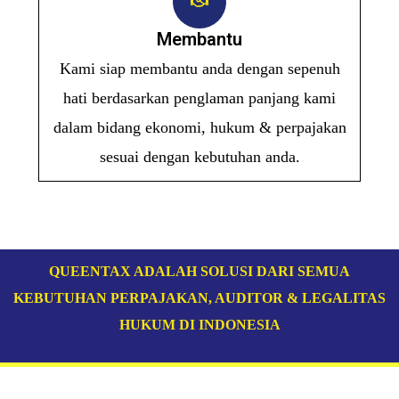
Membantu
Kami siap membantu anda dengan sepenuh
hati berdasarkan penglaman panjang kami
dalam bidang ekonomi, hukum & perpajakan
sesuai dengan kebutuhan anda.
jasa konsultan pajak terdekat murah
jasa konsultan pajak terdekat murah terbaik
bimbel sekolah kedinasan
QUEENTAX ADALAH SOLUSI DARI SEMUA
KEBUTUHAN PERPAJAKAN, AUDITOR & LEGALITAS
HUKUM DI INDONESIA