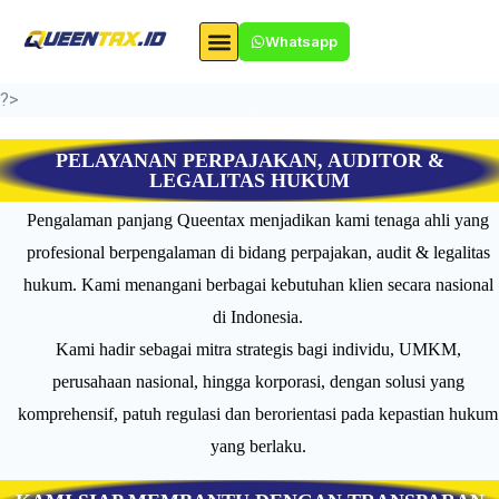
Skip
Whatsapp
to
content
Layanan Kami
Tentang Queentax
Info & Promo Terbaru
?>
jasa konsultan pajak terdekat
PELAYANAN PERPAJAKAN, AUDITOR &
LEGALITAS HUKUM
Pengalaman panjang Queentax menjadikan kami tenaga ahli yang
profesional berpengalaman di bidang perpajakan, audit & legalitas
hukum. Kami menangani berbagai kebutuhan klien secara nasional
di Indonesia.
Kami hadir sebagai mitra strategis bagi individu, UMKM,
perusahaan nasional, hingga korporasi, dengan solusi yang
komprehensif, patuh regulasi dan berorientasi pada kepastian hukum
yang berlaku.